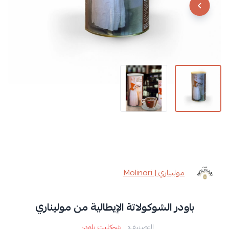
موليناري | Molinari
باودر الشوكولاتة الإيطالية من موليناري
التصنيف:
شوكليت باودر