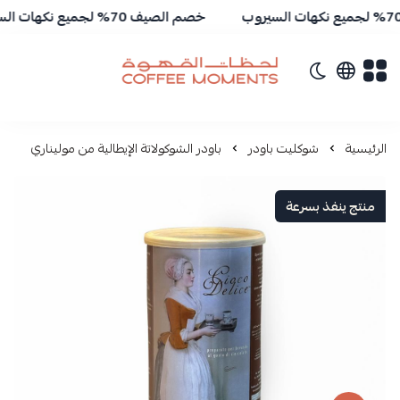
خصم الصيف 70% لجميع نكهات السيروب
تبديل الوضع الداكن
لحظات القهوة | Coffee Moments
الرئيسية
شوكليت باودر
باودر الشوكولاتة الإيطالية من موليناري
منتج ينفذ بسرعة