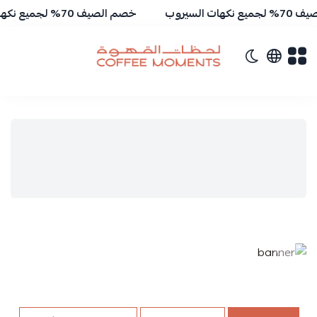
ت السيروب
خصم الصيف 70% لجميع نكهات السيروب
تبديل الوضع الداكن
لحظات القهوة | Coffee Moments