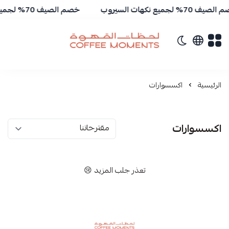
ف 70% لجميع نكهات السيروب
خصم الصيف 70% لجميع نكهات السيروب
تبديل الوضع الداكن
لحظات القهوة | Coffee Moments
الرئيسية
اكسسوارات
اكسسوارات
تعذر جلب المزيد 😢