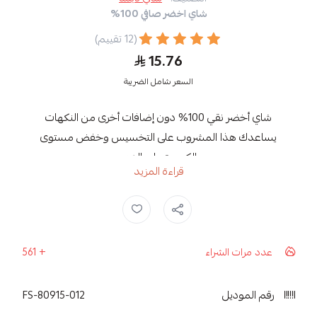
شاي اخضر صافي 100%
(12 تقييم)
15.76
السعر شامل الضريبة
شاي أخضر نقي 100% دون إضافات أخرى من النكهات
يساعدك هذا المشروب على التخسيس وخفض مستوى
الكريسترول بالدم.
قراءة المزيد
معلومة تهمك عند الشراء:
يُحافظ الشاي على خصائصه الأساسية عند زيادة مدة نقعه في
شاهي اخضر صافي ,
شاهي اخضر ,
شاي اخضر ,
شاي ديلما ,
reen tea ,
نفس الكوب دون تأثيرات ملحوظة على نكهته ولونه أو زيادة
حدة مرارته.
عدد مرات الشراء
592
عند اختيارك لشاي ديلما فإنك تتذوق
رقم الموديل
80915-012-FS
مشروب سيلاني 100% غني بمضادات الأكسدة والذي يتبع
مسارات أخلاقية مستدامة في الزراعة وفق توجهات عالمية،