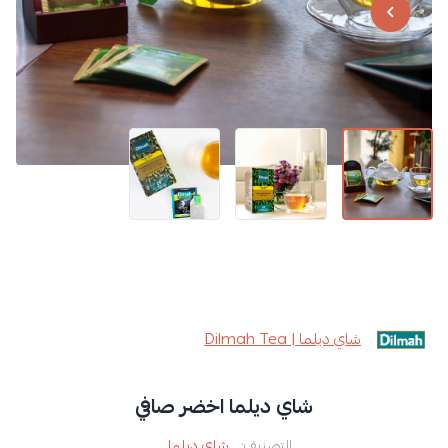
شاي ديلما | Dilmah Tea
شاي ديلما اخضر صافي
التصنيف:
شاي ديلما