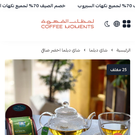
خصم الصيف 70% لجميع نكهات السيروب
تبديل الوضع الداكن
لحظات القهوة | Coffee Moments
الرئيسية
شاي ديلما
شاي ديلما اخضر صافي
25 مغلف