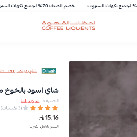
خصم الصيف 70% لجميع نكهات السيروب
لحظات القهوة | Coffee Moments
شاي ديلما | Dilmah Tea
شاي اسود بالخوخ من
التصنيف:
شاي ديلما
(3 تقييمات)
15.16
السعر شامل الضريبة