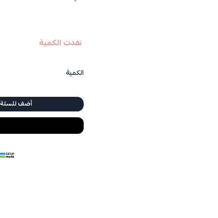
درجة الحرارة:
95c - 100c
كمية المياة:
220 مل
وقت التنقيع:
3 - 5 دقائق
نفدت الكمية
الكمية
أضف للسلة