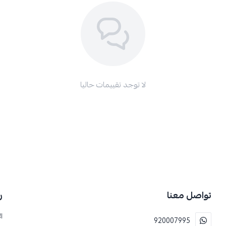
لا توجد تقييمات حاليا
تواصل معنا
ر
ا
920007995