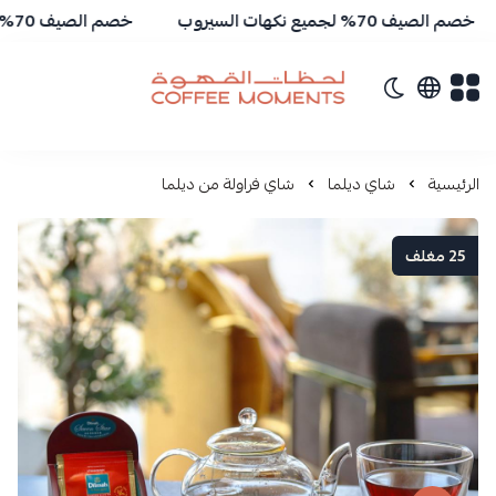
صم الصيف 70% لجميع نكهات السيروب
خصم الصيف 70% لجميع نكهات السيروب
تبديل الوضع الداكن
لحظات القهوة | Coffee Moments
الرئيسية
شاي ديلما
شاي فراولة من ديلما
25 مغلف